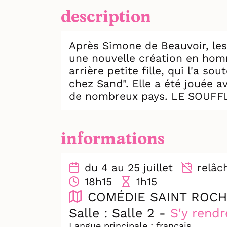
description
Après Simone de Beauvoir, les
une nouvelle création en hom
arrière petite fille, qui l'a 
chez Sand". Elle a été jouée a
de nombreux pays. LE SOUFFL
A Nohant, Aurore devenue Geor
marionnettiste, célèbre ses amours, la nature, la musique et la vie. Elle écrit ses romans mais aussi les
informations
bulletins de la République po
révolution de 1848. Une de ses
du 4 au 25 juillet
relâche
peuple et des femmes.
18h15
1h15
Transportée par les musiques 
COMÉDIE SAINT ROCH
que nous découvrons George, l'
notre République.
Salle : Salle 2 -
S'y rendr
Langue principale : français