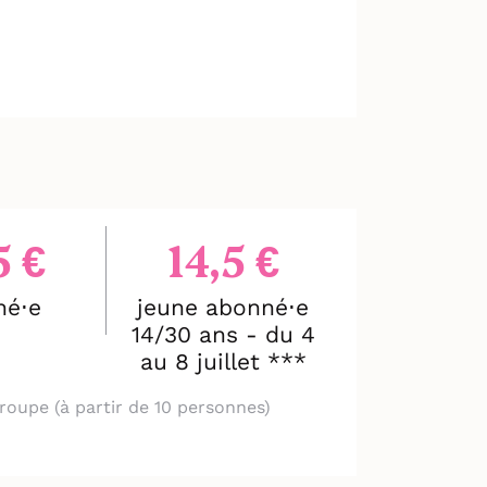
5 €
14,5 €
né⋅e
jeune abonné⋅e
14/30 ans - du 4
au 8 juillet ***
roupe (à partir de 10 personnes)