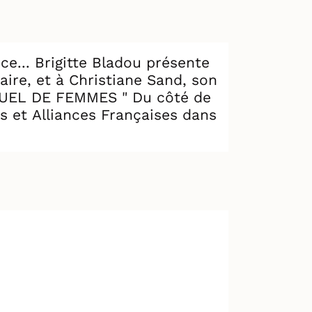
ce... Brigitte Bladou présente
re, et à Christiane Sand, son
ce DUEL DE FEMMES " Du côté de
ts et Alliances Françaises dans
iste peintre et
orce, notamment lors de la
 libertés, les droits du
st dans une atmosphère intime
e, amante, et pionnière de