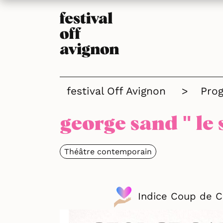
festival Off Avignon
>
Pro
george sand " le s
Théâtre contemporain
Indice Coup de 