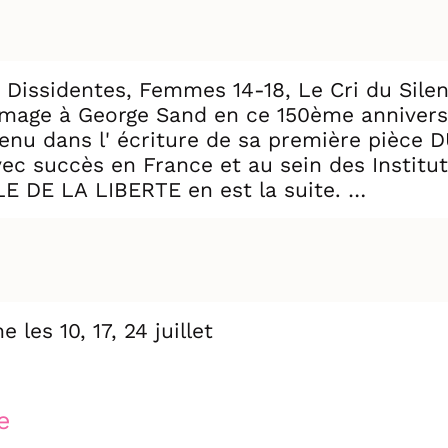
 Dissidentes, Femmes 14-18, Le Cri du Silen
mage à George Sand en ce 150ème anniversai
soutenu dans l' écriture de sa première piè
vec succès en France et au sein des Institu
E DE LA LIBERTE en est la suite.
ge, entourée de son fils Maurice, jeune art
ur l'Assemblée Nationale et s'engage avec f
 grandes batailles a été son combat pour les
 les 10, 17, 24 juillet
de Chopin et de Liszt jouée au piano, c'e
 avant - gardiste, l'artiste, écrivaine, mèr
e