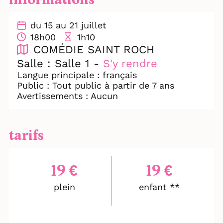
informations
manipuler les esprits... mais toujours avec
élégance !
Oubliez les lapins dans les chapeaux, ici la
du 15 au 21 juillet
magie flirte joyeusement avec le Code
18h00
1h10
pénal.
COMÉDIE SAINT ROCH
Salle : Salle 1 -
S'y rendre
Un show spectaculaire, subversif et
Langue principale : français
délicieusement immoral, où l'illusion
Public : Tout public à partir de 7 ans
devient une arme pour enfreindre les
Avertissements : Aucun
règles...
tarifs
19 €
19 €
plein
enfant **