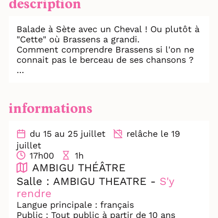
description
Balade à Sète avec un Cheval ! Ou plutôt à
"Cette" où Brassens a grandi.
Comment comprendre Brassens si l'on ne
connait pas le berceau de ses chansons ?
Dans ce spectacle musical, vous allez voir
naitre et vivre Brassens : "ses amis, ses
amours, ses emmerdes", rencontrer un
informations
"Bonna...fée" qui l'a mis sur les chemins de
la poésie.
Vous parlerez sétois avec deux vieilles
du 15 au 25 juillet
relâche le 19
"Sétories" qui font à Georges une ... " belle
juillet
réputation". Voilà de quoi comprendre
17h00
1h
comment s'est construit l'amoureux, le
AMBIGU THÉÂTRE
libertaire, le poète... pardon le maître de la
Salle : AMBIGU THEATRE -
S'y
chanson française !
rendre
Dans une alternance des scénettes, de
Langue principale : français
chansons, de lecture (participative), Cheval
Public : Tout public à partir de 10 ans