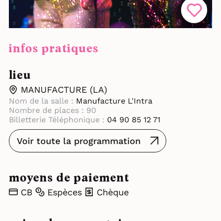
infos pratiques
lieu
MANUFACTURE (LA)
Nom de la salle :
Manufacture L'Intra
Nombre de places : 90
Billetterie Téléphonique :
04 90 85 12 71
Voir toute la programmation
moyens de paiement
CB
Espèces
Chèque