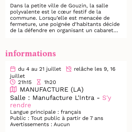
Dans la petite ville de Gouzin, la salle
polyvalente est le cœur festif de la
commune. Lorsqu’elle est menacée de
fermeture, une poignée d’habitants décide
de la défendre en organisant un cabaret
dont ils seront, pour la première fois, les
artistes.
informations
Décalé, sensible et plein d’élan, PAËLLA
est un spectacle qui fait du bien : un
moment partagé où l’on rit et chante, une
du 4 au 21 juillet
relâche les 9, 16
déclaration d’amour à la fête et au
juillet
collectif !
21h15
1h20
MANUFACTURE (LA)
Salle : Manufacture L'Intra -
S'y
rendre
Langue principale : français
Public : Tout public à partir de 7 ans
Avertissements : Aucun