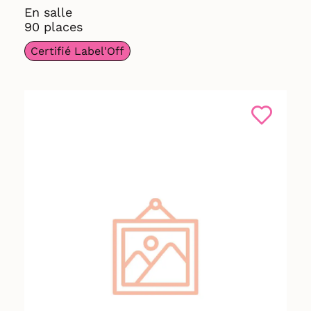
En salle
90 places
Certifié Label'Off