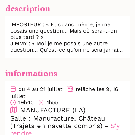
description
IMPOSTEUR : « Et quand même, je me
posais une question… Mais où sera-t-on
plus tard ? »
JIMMY : « Moi je me posais une autre
question… Qu’est-ce qu’on ne sera jamais
? »
JIMMY est le vrai récit d’un jeune homme
informations
qui a emprunté plus de 500 identités
différentes. Non pas animé par l’appât du
gain, mais simplement, dit-il, "pour être
du 4 au 21 juillet
relâche les 9, 16
aimé." Se déploie alors le récit d’un
juillet
imposteur qui va progressivement se
19h40
1h55
mettre à douter de l’imposture des autres.
MANUFACTURE (LA)
On nous avait prévenu : c’est une histoire
Salle : Manufacture, Château
vraie. Et elle est à peine croyable.
(Trajets en navette compris) -
S'y
Le travail chorégraphique de la compagnie,
rendre