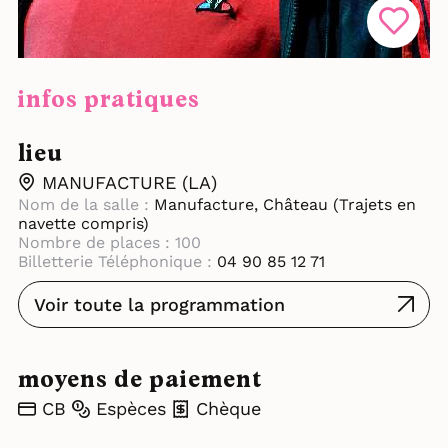
infos pratiques
lieu
MANUFACTURE (LA)
Nom de la salle :
Manufacture, Château (Trajets en
navette compris)
Nombre de places : 100
Billetterie Téléphonique :
04 90 85 12 71
Voir toute la programmation
moyens de paiement
CB
Espèces
Chèque