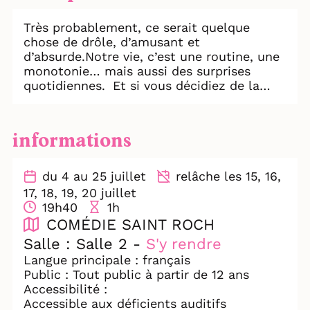
Très probablement, ce serait quelque
chose de drôle, d’amusant et
d’absurde.Notre vie, c’est une routine, une
monotonie… mais aussi des surprises
quotidiennes. Et si vous décidiez de la
regarder comme une fête ? Alors chacun
de vos pas deviendrait une danse, chaque
mot – une chanson, et même une simple
informations
douche — un numéro de burlesque. Et si,
tout à coup, vous décidez de cuisiner un
plat ou de réparer un robinet, attendez-
du 4 au 25 juillet
relâche les 15, 16,
vous à des feux d’artifice et à bien d’autres
17, 18, 19, 20 juillet
effets spéciaux ! Une excellente recette
19h40
1h
pour transformer une vie ordinaire en
COMÉDIE SAINT ROCH
SPECTACLE. Et pas n’importe quel
Salle : Salle 2 -
S'y rendre
spectacle — le “OK-OK Cabaret” !
Langue principale : français
Public : Tout public à partir de 12 ans
Accessibilité :
Accessible aux déficients auditifs