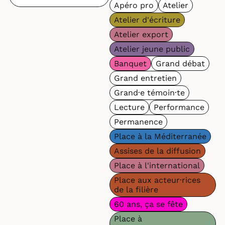
Apéro pro
Atelier
Atelier d'écriture
Atelier export
Atelier jeune public
Banquet
Grand débat
Grand entretien
Grand·e témoin·te
Lecture
Performance
Permanence
Place à la Méditerranée
Assises de la diffusion
Place à l'international
Place aux acteur·rices
de la filière
60 ans, ça se fête
Place à