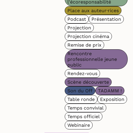
l'écoresponsabilité
Place aux auteur·rices
Podcast
Présentation
Projection
Projection cinéma
Remise de prix
Rencontre
professionnelle jeune
public
Rendez-vous
Scène découverte
Son du Off
TADAMM !
Table ronde
Exposition
Temps convivial
Temps officiel
Webinaire