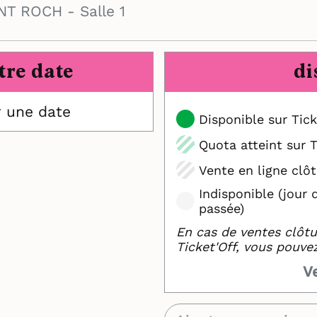
T ROCH - Salle 1
tre date
di
r une date
Disponible sur Tick
Quota atteint sur T
Vente en ligne clôt
Indisponible (jour 
passée)
En cas de ventes clôtu
Ticket'Off, vous pouve
V