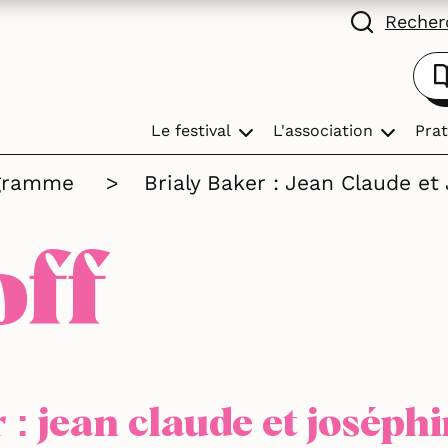
Recherc
Le festival
L'association
Prat
gramme
>
Brialy Baker : Jean Claude et
off
 : jean claude et joséph