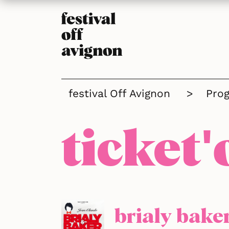
festival Off Avignon
>
Pro
ticket'
brialy baker