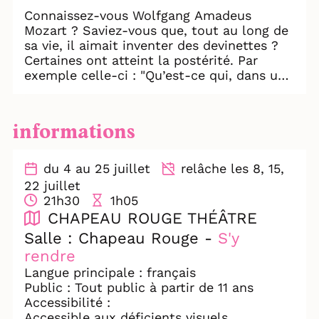
Connaissez-vous Wolfgang Amadeus
Mozart ? Saviez-vous que, tout au long de
sa vie, il aimait inventer des devinettes ?
Certaines ont atteint la postérité. Par
exemple celle-ci : "Qu’est-ce qui, dans un
ensemble musical, joue plus faux qu’une
flûte ?" Réponse : "Deux flûtes !". A 11 ans,
le jeune prodige écrivit son premier opéra
informations
sur le thème d'un drame grec et de trois
personnages hauts en couleur : Hyacinthe
l’apprenti discobole, Zéphyr le vent de
du 4 au 25 juillet
relâche les 8, 15,
l’ouest et Apollon dieu de la beauté, des
22 juillet
arts et de la lumière. Venez découvrir le
21h30
1h05
récit du conteur et universitaire Robin
CHAPEAU ROUGE THÉÂTRE
Recours, qui vous plongera dans ce mythe
Salle : Chapeau Rouge -
S'y
antique et partagera des anecdotes sur les
rendre
débuts du grand compositeur autrichien.
Le tout ponctué de morceaux interprétés
Langue principale : français
sur deux flûtes : une flûte à bec en roseau
Public : Tout public à partir de 11 ans
et une flûte traversière.
Accessibilité :
Accessible aux déficients visuels