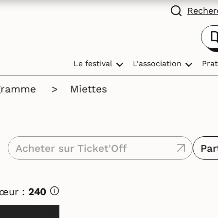
Recherc
Le festival
L'association
Prat
gramme
>
Miettes
Acheter sur Ticket'Off
Par
Cœur :
240