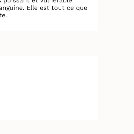
s puissant et vulnérable.
anguine. Elle est tout ce que
te.
tantôt entravé, grinçant, usé,
res et les joies qui