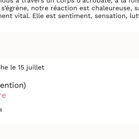
ous à travers un corps d'acrobate, à la foi
s’égrène, notre réaction est chaleureuse, s
ment vital. Elle est sentiment, sensation, lut
ment, le corps passe d’un état à l’autre : 
ules Sadoughi explore la mémoire, les blessu
 vécu.
he le 15 juillet
ention)
re
s