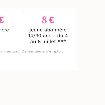
€
8 €
né⋅e
jeune abonné⋅e
14/30 ans - du 4
au 8 juillet ***
 au minimum), Demandeurs d'emploi,