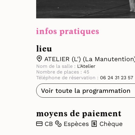
infos pratiques
lieu
ATELIER (L') (La Manutention
Nom de la salle :
L'Atelier
Nombre de places : 45
Téléphone de réservation :
06 24 31 23 57
Voir toute la programmation
moyens de paiement
CB
Espèces
Chèque