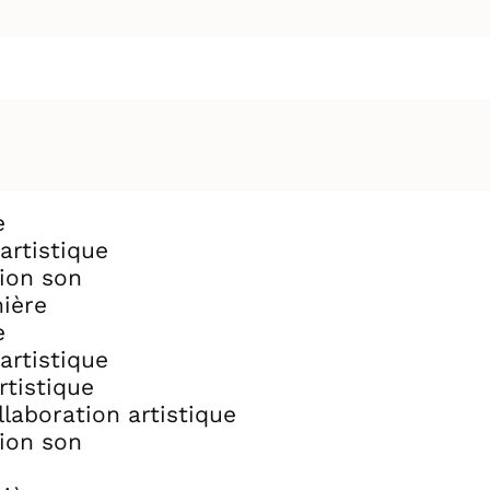
e
 artistique
ion son
mière
e
 artistique
rtistique
laboration artistique
ion son