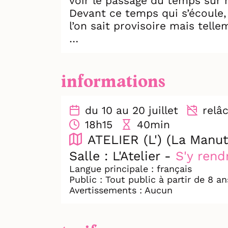
voir le passage du temps sur n
Devant ce temps qui s’écoule, 
l’on sait provisoire mais telle
Les opposés se mêlent physique
tantôt bouillonnant, vibrant.
informations
À travers l'acrobatie-danse, J
façonnent nos gestes et notre
du 10 au 20 juillet
relâc
18h15
40min
ATELIER (L') (La Manut
Salle : L'Atelier -
S'y rend
Langue principale : français
Public : Tout public à partir de 8 an
Avertissements : Aucun