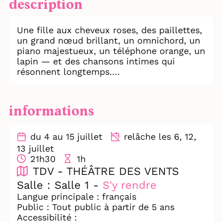
description
Une fille aux cheveux roses, des paillettes,
un grand nœud brillant, un omnichord, un
piano majestueux, un téléphone orange, un
lapin — et des chansons intimes qui
résonnent longtemps.
Dans ce spectacle haut en couleurs et en
émotions, Alice on the Roof déploie un
imaginaire foisonnant, où se mêlent
informations
humour discret et douceur assumée, entre
chansons drôles, délicates et
profondément sincères. Elle y interprète
du 4 au 15 juillet
relâche les 6, 12,
les titres de son nouvel album Alice, ainsi
13 juillet
que des morceaux plus anciens, devenus
21h30
1h
incontournables en Belgique.
TDV - THÉÂTRE DES VENTS
Une parenthèse sensible et lumineuse.
Salle : Salle 1 -
S'y rendre
Langue principale : français
Public : Tout public à partir de 5 ans
Accessibilité :