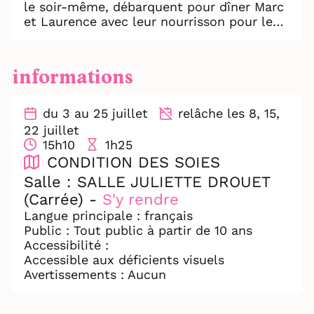
le soir-même, débarquent pour dîner Marc
et Laurence avec leur nourrisson pour le
moins envahissant, ça va méchamment
mettre les choses en perspective et les
confronter à la dure réalité de la
informations
parentalité ! Cette soirée improbable va-t-
elle influer sur leur décision ?
Une soirée qu’une révélation inattendue va
du 3 au 25 juillet
relâche les 8, 15,
vite faire partir en sucette, voire en
22 juillet
bouillie…
15h10
1h25
Une comédie sur le bonheur de faire des
CONDITION DES SOIES
enfants… ou pas.
Salle : SALLE JULIETTE DROUET
(Carrée) -
S'y rendre
Langue principale : français
Public : Tout public à partir de 10 ans
Accessibilité :
Accessible aux déficients visuels
Avertissements : Aucun