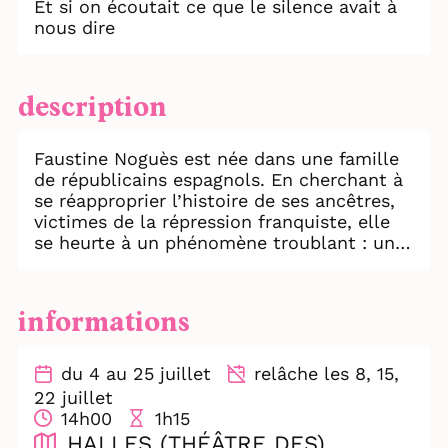
Et si on écoutait ce que le silence avait à
nous dire
description
Faustine Noguès est née dans une famille
de républicains espagnols. En cherchant à
se réapproprier l’histoire de ses ancêtres,
victimes de la répression franquiste, elle
se heurte à un phénomène troublant : une
amnésie persistante l’empêche de retenir
la moindre information liée à ce passé.
Une enquête à Madrid lui révèle que son
informations
amnésie résulte d’un conditionnement à la
loi d’amnistie. À travers une expérience
sonore immersive, Psicofonía, Silences
du 4 au 25 juillet
relâche les 8, 15,
d‘Espagne convoque les fantômes
22 juillet
espagnols d’un passé toujours présent.
14h00
1h15
Entre humour, fantaisie et conscience
HALLES (THÉÂTRE DES)