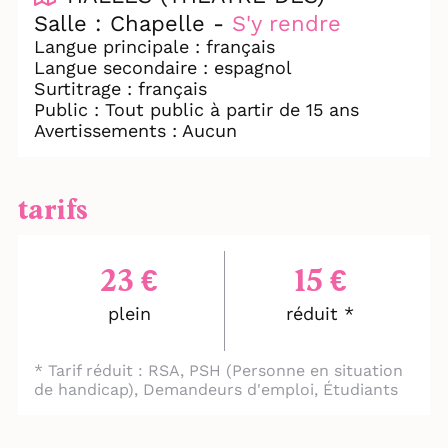
politique, Faustine Noguès mène une
Salle : Chapelle -
S'y rendre
enquête sensible sur la transmission,
Langue principale : français
l’oubli et la nécessité de se souvenir."
Langue secondaire : espagnol
Surtitrage : français
Public : Tout public à partir de 15 ans
Avertissements : Aucun
tarifs
23 €
15 €
plein
réduit *
* Tarif réduit : RSA, PSH (Personne en situation
de handicap), Demandeurs d'emploi, Étudiants