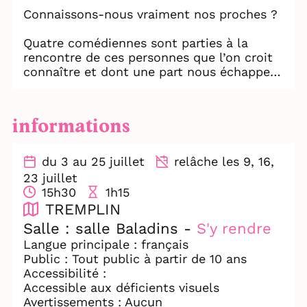
Connaissons-nous vraiment nos proches ?
Quatre comédiennes sont parties à la
rencontre de ces personnes que l’on croit
connaître et dont une part nous échappe
toujours, avec une seule question en
poche : « Et toi, c’était quoi tes rêves ? ».
informations
Leurs réponses les ont menées bien au-
delà de ce qu’elles imaginaient : huit récits
vivants, mis en scène avec tendresse, qui
du 3 au 25 juillet
relâche les 9, 16,
se répondent, se chantent, se dansent,
23 juillet
dans une harmonie vivante qui donne chair
15h30
1h15
aux récits.
TREMPLIN
Salle : salle Baladins -
S'y rendre
À travers une fresque théâtrale
Langue principale : français
documentaire puissante, la pièce dépasse
Public : Tout public à partir de 10 ans
le simple recueil de témoignages pour
Accessibilité :
interroger ce que chacun laisse derrière
Accessible aux déficients visuels
soi. Par fragments intimes, elle révèle le fil
Avertissements : Aucun
invisible qui relie les générations :