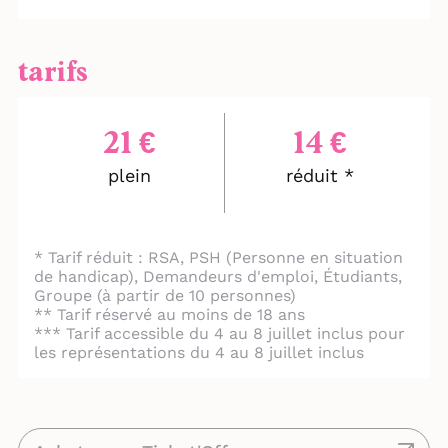
souvenirs, silences, rêves inachevés.
Autant de traces qui composent un
héritage sensible, parfois fragile, mais
tarifs
profondément humain. Car au fond, ce que
nous transmettons, ce ne sont pas
seulement des histoires, mais une manière
21 €
14 €
d’être au monde. Et lorsque ces récits
résonnent, ils dépassent le cercle familial
plein
réduit *
pour toucher à l’universel.
* Tarif réduit : RSA, PSH (Personne en situation
de handicap), Demandeurs d'emploi, Étudiants,
Groupe (à partir de 10 personnes)
** Tarif réservé au moins de 18 ans
*** Tarif accessible du 4 au 8 juillet inclus pour
les représentations du 4 au 8 juillet inclus