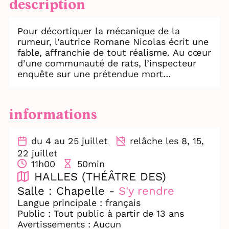
description
Pour décortiquer la mécanique de la
rumeur, l’autrice Romane Nicolas écrit une
fable, affranchie de tout réalisme. Au cœur
d’une communauté de rats, l’inspecteur
enquête sur une prétendue mort
mystérieuse... La désignation des
coupables mènera la meute à la panique
générale.
informations
En s’emparant de cette écriture joueuse et
inventive, en forme de farce, Julia Vidit
met en scène les dérives totalitaires d’une
du 4 au 25 juillet
relâche les 8, 15,
société sous surveillance. Les deux
22 juillet
interprètes s’emparent de l’espace de jeu
11h00
50min
pour nous faire imaginer un souterrain
HALLES (THÉÂTRE DES)
peuplé de rats, aussi inoffensifs que
Salle : Chapelle -
S'y rendre
dangereux et nuisibles pour eux-mêmes. À
Langue principale : français
qui profite la fabrique de l’ennemi ?
Public : Tout public à partir de 13 ans
Avertissements : Aucun