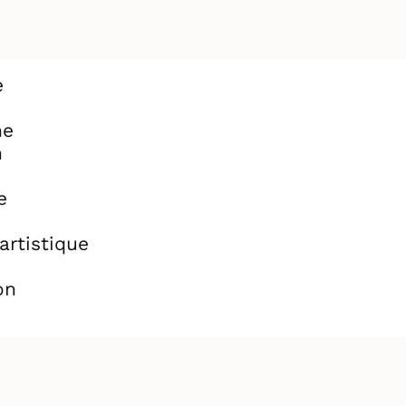
e
ne
n
e
artistique
on