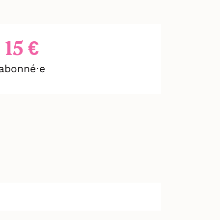
15 €
abonné⋅e