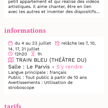
petit appartement et qui réalise des vidéos
artistiques. Il aime chanter, être en lien
avec les autres et inventer des dispositifs
poétiques pour son public. Il ne sort
jamais, il n’en a peut-être plus besoin. Un
soir qu’il est en train de performer sur
informations
internet, sa connexion est coupée.
Ce spectacle – inspiré du phénomène
du 4 au 23 juillet
relâche les 7, 10,
japonais des Hikikomori – rend sensible
14, 17, 21 juillet
une forme de solitude contemporaine, un
12h20
1h
nouveau rapport aux autres et à soi, dans
TRAIN BLEU (THÉÂTRE DU)
un monde où la technologie nous protège,
Salle : Le Parvis -
S'y rendre
nous parle, nous rassure mais finit par
Langue principale : français
nous asservir.
Public : Tout public à partir de 10 ans
Avertissements : Utilisation de
stroboscope
tarifs