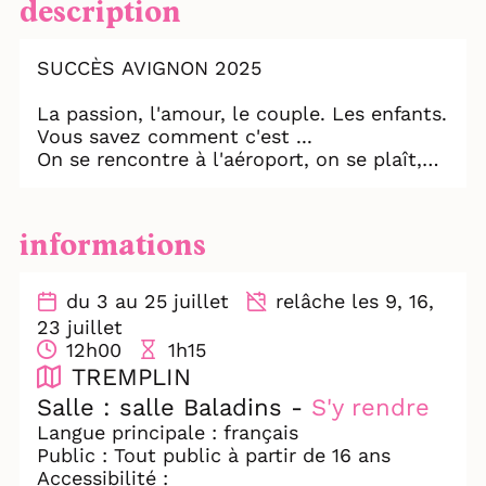
description
SUCCÈS AVIGNON 2025
La passion, l'amour, le couple. Les enfants.
Vous savez comment c'est ...
On se rencontre à l'aéroport, on se plaît,
on emménage, on s'aime et puis vient le
"moment difficile".
informations
Qui parfois est beaucoup plus difficile que
prévu.
du 3 au 25 juillet
relâche les 9, 16,
"Bouleversant, sobre et inoubliable" LA
23 juillet
PROVENCE
12h00
1h15
TREMPLIN
"Un coup de coeur magistral" L'INFO TOUT
Salle : salle Baladins -
S'y rendre
COURT
Langue principale : français
Public : Tout public à partir de 16 ans
"Une Médée des temps modernes"
Accessibilité :
AVIGNON ET MOI