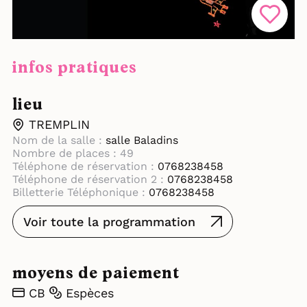
infos pratiques
lieu
TREMPLIN
Nom de la salle :
salle Baladins
Nombre de places : 49
Téléphone de réservation :
0768238458
Téléphone de réservation 2 :
0768238458
Billetterie Téléphonique :
0768238458
Voir toute la programmation
moyens de paiement
CB
Espèces