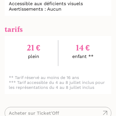
Accessible aux déficients visuels
Avertissements : Aucun
"La comédienne, superbe Ophélie Audon"
SUDART-CULTURE
"Un seul en scène à voir" C'EST QUOI LE
tarifs
TITRE
"Une pièce émouvante et poignante" LA
21 €
14 €
THEATREUSE
plein
enfant **
** Tarif réservé au moins de 16 ans
*** Tarif accessible du 4 au 8 juillet inclus pour
les représentations du 4 au 8 juillet inclus
Acheter sur Ticket'Off