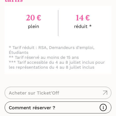
Miremont), ainsi q’un arrangement d’un
Regina Caeli de la compositrice Lise Borel.
20 €
14 €
Un spectacle musical a cappella où
plein
réduit *
s’entremêlent chant et poésie.
* Tarif réduit : RSA, Demandeurs d'emploi,
Étudiants
** Tarif réservé au moins de 15 ans
*** Tarif accessible du 4 au 8 juillet inclus pour
les représentations du 4 au 8 juillet inclus
Acheter sur Ticket'Off
Comment réserver ?