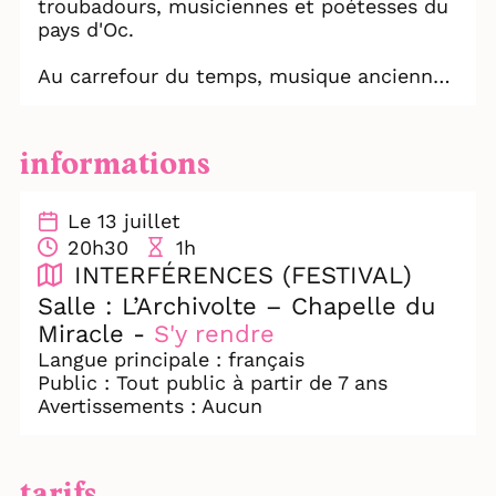
troubadours, musiciennes et poétesses du
pays d'Oc.
Au carrefour du temps, musique ancienne
et musique contemporaine se rencontrent
dans ce programme mettant en avant le
patrimoine occitan.
informations
Sur scène, six trobaïritz racontent leurs
histoires. Leurs regards sur le monde se
rencontrent en une seule et même voix
Le 13 juillet
(voie...), à travers des œuvres
20h30
1h
polyphoniques et monodiques (plain-
INTERFÉRENCES (FESTIVAL)
chant).
Salle : L’Archivolte – Chapelle du
Les histoires se passent, se perdent, se
Miracle -
S'y rendre
retrouvent, se modifient, et s'expriment
sous la forme d'un cycle, perpétuel et
Langue principale : français
régénérateur.
Public : Tout public à partir de 7 ans
Avertissements : Aucun
Découvrez deux pièces inédites écrites
spécialement pour Aïgal par les
compositeurs Anthony Mondon et Felipe
tarifs
Carrasco (sur des poèmes de Brigita