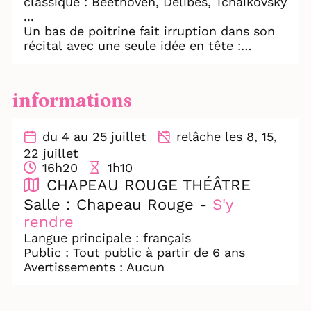
classique : Beethoven, Delibes, Tchaikovsky
...
Un bas de poitrine fait irruption dans son
récital avec une seule idée en tête :
chanter La Tantina de Burgos d'Henri
Génes.
Les deux compères semblent n'avoir rien
informations
en commun et pourtant, l'amour finira par
triompher !
Entre et assieds-toi, cabaret du non-sens
du 4 au 25 juillet
relâche les 8, 15,
et de l’à peu près, florilège de chansons de
22 juillet
Boby Lapointe, chansons insolites,
16h20
1h10
farfelues, rigolotes et costaudes.
CHAPEAU ROUGE THÉÂTRE
Salle : Chapeau Rouge -
S'y
rendre
Langue principale : français
Public : Tout public à partir de 6 ans
Avertissements : Aucun