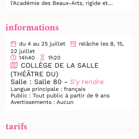
l’Académie des Beaux-Arts, rigide et
conservatrice.
Barye est l’histoire vraie d’un artiste qui
informations
veut être libre dans un monde qui cherche
à le contraindre. C’est surtout une histoire
profondément humaine : celle de
du 4 au 25 juillet
relâche les 8, 15,
quelqu’un qui chute, doute, s’accroche et
22 juillet
finira peut-être par être entendu. Un
14h40
1h20
spectacle pour ceux qui, habités par leur
COLLÈGE DE LA SALLE
vocation, doutent et choisissent de
(THÉÂTRE DU)
persévérer encore et encore.
Salle : Salle 80 -
S'y rendre
PRIX DE LA PRESSE - Festival de Théâtre
Langue principale : français
de Solliès-Pont 2026
Public : Tout public à partir de 9 ans
PRIX ACQUAVIVA 2025
Avertissements : Aucun
SUCCÈS AUTOMNE 2025, PARIS
- LA GAZETTE DROUOT : "Touchant,
tarifs
inspirant... et très actuel"
- TÉLÉSTAR JEUX "Tous les jeunes