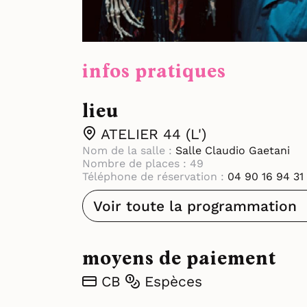
infos pratiques
lieu
ATELIER 44 (L')
Nom de la salle :
Salle Claudio Gaetani
Nombre de places : 49
Téléphone de réservation :
04 90 16 94 31
Voir toute la programmation
moyens de paiement
CB
Espèces