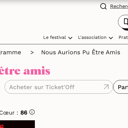
Recherc
Le festival
L'association
Prat
gramme
>
Nous Aurions Pu Être Amis
être amis
Acheter sur Ticket'Off
Par
 Cœur :
86