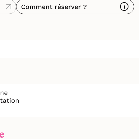
Comment réserver ?
ène
tation
e