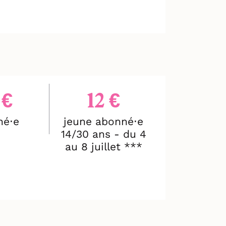
 €
12 €
né⋅e
jeune abonné⋅e
14/30 ans - du 4
au 8 juillet ***