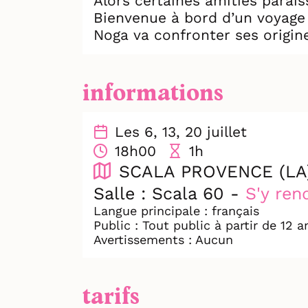
Alors certaines amitiés parai
Bienvenue à bord d’un voyage 
Noga va confronter ses origin
C’est politique. C’est intime. E
informations
Les 6, 13, 20 juillet
18h00
1h
SCALA PROVENCE (LA
Salle : Scala 60 -
S'y ren
Langue principale : français
Public : Tout public à partir de 12 a
Avertissements : Aucun
tarifs