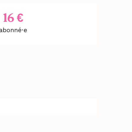
16 €
abonné⋅e