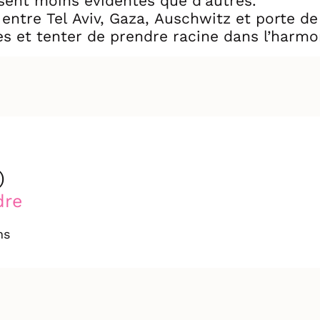
ssent moins évidentes que d'autres.
entre Tel Aviv, Gaza, Auschwitz et porte de
es et tenter de prendre racine dans l’harmo
t, “wallah”, c’est drôle.
)
dre
ns