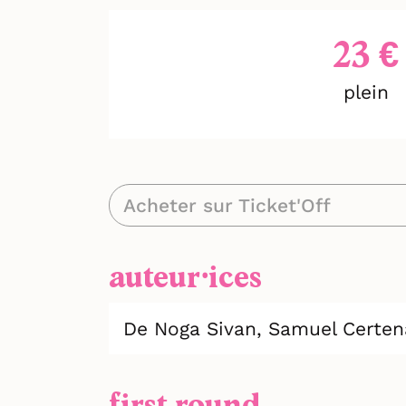
23 €
plein
Acheter sur Ticket'Off
auteur⸱ices
De Noga Sivan,
Samuel Certen
first round