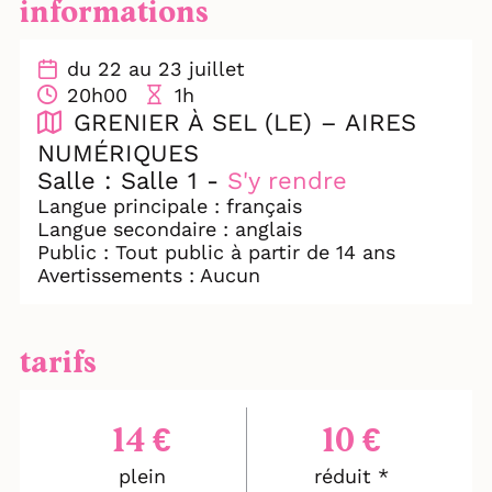
informations
coexistent. Conscience unique divisée en
trois corps et s’exprimant en quatre
langues (français, italien, allemand et
du 22 au 23 juillet
anglais), sa présence multiforme souligne
20h00
1h
les distances sur lesquelles construire une
GRENIER À SEL (LE) – AIRES
unique langue : la langue du théâtre.
NUMÉRIQUES
Librement inspiré du personnage éponyme
Salle : Salle 1 -
S'y rendre
de T.S. Eliot, Tirésias incarne notre
condition contemporaine fragmentée,
Langue principale : français
multiple, mais aspirant à l’unité.
Langue secondaire : anglais
Un spectacle vivant qui dépasse ses
Public : Tout public à partir de 14 ans
limites physiques pour devenir un réseau
Avertissements : Aucun
de présences.
Spectacle sous-titré en français et en
tarifs
anglais.
14 €
10 €
plein
réduit *