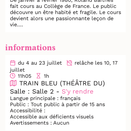
fait cours au Collège de France. Le public
découvre un être habité et fragile. Le cours
devient alors une passionnante leçon de
vie.
« Percutant et délicat » Sceneweb
« Un moment de théâtre rare » La Terrasse
informations
« Sobre et Puissant » Les Inrocks
« Merveilleusement concret et quotidien »
Libération
du 4 au 23 juillet
relâche les 10, 17
« D’une simple et folle intensité »
juillet
Mediapart
11h05
1h
« Jamais Barthes n’a semblé si proche » Le
TRAIN BLEU (THÉÂTRE DU)
Canard enchaîné
Salle : Salle 2 -
S'y rendre
Langue principale : français
Public : Tout public à partir de 15 ans
Accessibilité :
Accessible aux déficients visuels
Avertissements : Aucun