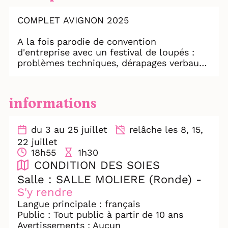
COMPLET AVIGNON 2025
A la fois parodie de convention
d'entreprise avec un festival de loupés :
problèmes techniques, dérapages verbaux,
démissions en direct, déclaration d’amour
intempestive, interventions des syndicats,
etc. mais aussi véritable pièce de théâtre,
informations
car les discours se succèdent et créent
une vraie histoire.
du 3 au 25 juillet
relâche les 8, 15,
La nouvelle comédie de Gilles Dyrek -
22 juillet
deux nominations aux Molières de la
18h55
1h30
Comédie "le Retour de Richard 3 par le
CONDITION DES SOIES
train de 9h24", en 2023 et "Je m'appelle
Salle : SALLE MOLIERE (Ronde) -
Georges... et vous", en 2025 - revient après
S'y rendre
une saison de succès à Paris.
Langue principale : français
Générale ouverte au public le 3 juillet.
Public : Tout public à partir de 10 ans
Avertissements : Aucun