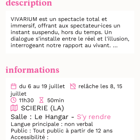
description
VIVARIUM est un spectacle total et
immersif, offrant aux spectateur·ices un
instant suspendu, hors du temps. Un
dialogue s'installe entre le réel et l'illusion,
interrogeant notre rapport au vivant.
L'interprète se transforme jusqu'à se
fondre dans la matière. L'organique et le
informations
virtuel se confondent, révélant sur scène
nos humanités oubliées. Lieu de passage,
de bascule entre ce qui a été et ce qui
du 6 au 19 juillet
relâche les 8, 15
advient, VIVARIUM ouvre un monde
juillet
contenu dans un autre.
11h30
50min
SCIERIE (LA)
La Vouivre propose ici une traversée
Salle : Le Hangar -
S'y rendre
sensorielle où le corps devient territoire de
Langue principale : non verbal
transformation. L'œuvre déploie une
Public : Tout public à partir de 12 ans
allégorie puissante des mondes perdus
Accessibilité :
qu'il nous reste à reconquérir.