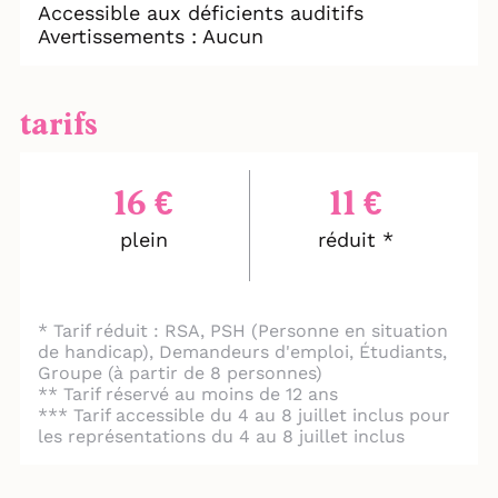
Accessible aux déficients auditifs
C’est un chaos… Et ce sera beau quand
Avertissements : Aucun
même.
NB : le spectacle comporte un effet
stroboscopique de quelques secondes.
tarifs
16 €
11 €
plein
réduit *
* Tarif réduit : RSA, PSH (Personne en situation
de handicap), Demandeurs d'emploi, Étudiants,
Groupe (à partir de 8 personnes)
** Tarif réservé au moins de 12 ans
*** Tarif accessible du 4 au 8 juillet inclus pour
les représentations du 4 au 8 juillet inclus