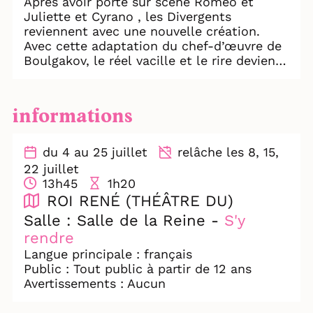
Après avoir porté sur scène Roméo et
Juliette et Cyrano , les Divergents
reviennent avec une nouvelle création.
Avec cette adaptation du chef-d’œuvre de
Boulgakov, le réel vacille et le rire devient
une arme. Entre satire politique et
romance brûlante,
le Maître et Marguerite entraîne le
informations
spectateur dans une ronde fantastique où
le pouvoir rend fou.
Bureaucrates corrompus. Artistes
du 4 au 25 juillet
relâche les 8, 15,
censurés. Sorcières.
22 juillet
Et peut-être… le Diable en personne.
13h45
1h20
On rit. On rêve. Puis le cauchemar surgit.
ROI RENÉ (THÉÂTRE DU)
Car derrière le chaos fantastique se cache
Salle : Salle de la Reine -
S'y
une question éternelle :
rendre
qu’est-ce qui sauve l’homme : le pouvoir,
la foi ou l’amour ?
Langue principale : français
Public : Tout public à partir de 12 ans
Avertissements : Aucun