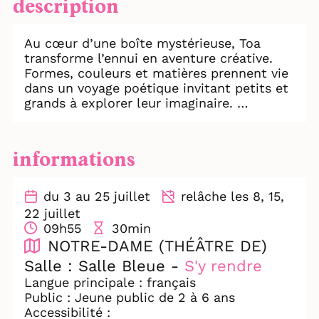
description
Au cœur d’une boîte mystérieuse, Toa
transforme l’ennui en aventure créative.
Formes, couleurs et matières prennent vie
dans un voyage poétique invitant petits et
grands à explorer leur imaginaire.
Chaque découverte devient une invitation à
jouer, ressentir et imaginer autrement.
« Dans tes yeux » offre ainsi une première
informations
rencontre artistique tout en douceur,
éveillant la curiosité et l’imaginaire des
plus jeunes comme des plus grands.
du 3 au 25 juillet
relâche les 8, 15,
22 juillet
09h55
30min
NOTRE-DAME (THÉÂTRE DE)
Salle : Salle Bleue -
S'y rendre
Langue principale : français
Public : Jeune public de 2 à 6 ans
Accessibilité :