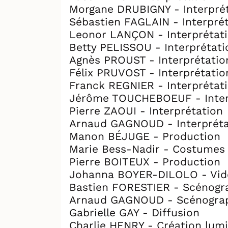
Morgane DRUBIGNY - Interpré
de Maupassant."
Sébastien FAGLAIN - Interpré
Leonor LANÇON - Interprétat
TOURS ET CULTURE : "Une dist
Betty PELISSOU - Interprétati
Agnès PROUST - Interprétatio
MANITHÉA : "Les comédiens so
Félix PRUVOST - Interprétatio
Franck REGNIER - Interprétat
LE MENSUEL : "À ne pas manqu
Jérôme TOUCHEBOEUF - Inter
Pierre ZAOUI - Interprétation
CULTURE TOPS : "le plaisir de
Arnaud GAGNOUD - Interpréta
Manon BÉJUGE - Production
LES SOIRÉES DE PARIS : "neuf
Marie Bess-Nadir - Costumes
mise en scène ingénieuse et é
Pierre BOITEUX - Production
Johanna BOYER-DILOLO - Vid
DESTIMED : "Une adaptation du
Bastien FORESTIER - Scénogr
Arnaud GAGNOUD - Scénogra
TOUS LES THÉÂTRES.COM : "ne 
Gabrielle GAY - Diffusion
Charlie HENRY - Création lum
CRITIQUE THÉÂTRE CLAU : "réj