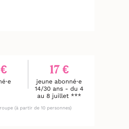
nombreuses personnes, pour
deront dans sa conquête du
es Duroy devenu le
uable travail de troupe"
 €
17 €
né⋅e
jeune abonné⋅e
14/30 ans - du 4
au 8 juillet ***
roupe (à partir de 10 personnes)
 dynamique et percutante"