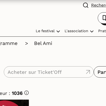
Recherc
Le festival
L'association
Prat
gramme
>
Bel Ami
Acheter sur Ticket'Off
Par
œur :
1036