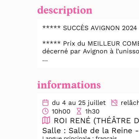
description
***** SUCCÈS AVIGNON 2024 
***** Prix du MEILLEUR COM
décerné par Avignon à l’uniss
***** 5 nominations aux LA
informations
L'adaptation du roman de Gu
du 4 au 25 juillet
relâch
Une mise en scène dynamique 
10h00
1h30
univers industriel contempora
ROI RENÉ (THÉÂTRE D
À la fin des années 1880, dans 
Salle : Salle de la Reine 
s’entremêlent. Georges Duroy
Langue principale : français