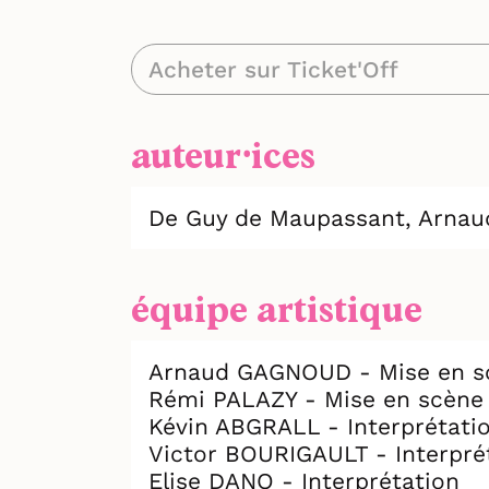
LA VOIX DE L'AIN : "Une adapt
Acheter sur Ticket'Off
LA TRIBUNE : "De nombreux r
auteur⸱ices
NORD LITTORAL : "Un succès"
PASSION THÉÂTRE : "Une réuss
De Guy de Maupassant,
Arnau
AVIGNON & MOI : "Une pièce tr
équipe artistique
LA THÉÂTROTHÈQUE : "Une pr
Arnaud GAGNOUD - Mise en s
ET SI ON ALLAIT AU THÉÂTRE CE
Rémi PALAZY - Mise en scène
Kévin ABGRALL - Interprétati
VIVANT MAG : "Cette troupe mé
Victor BOURIGAULT - Interpré
Elise DANO - Interprétation
ARGENTAN AUJOURD'HUI : "On r