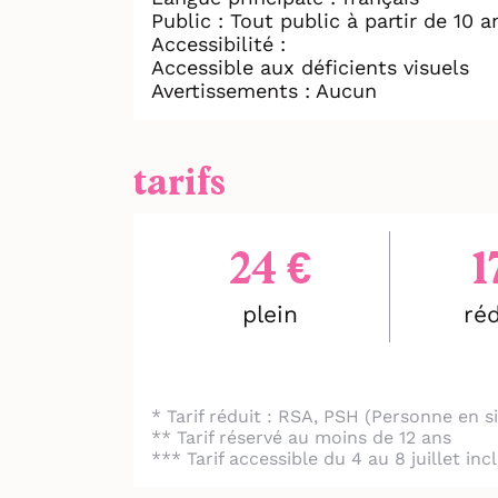
miséreux, en lutte pour s’extr
Public : Tout public à partir de 10 a
Accessibilité :
leurs propres intérêts. Quatr
Accessible aux déficients visuels
pouvoir. Mais sur le chemin d
Avertissements : Aucun
manipulateur Bel-Ami, se mon
Où s’arrêtera-t-il ?
tarifs
LA PROVENCE : "Un spectacle d
24 €
1
L'EST RÉPUBLICAIN : "Une véri
plein
réd
OUEST FRANCE : "Bel-Ami adap
LA VOIX DU NORD : "Une pièce
* Tarif réduit : RSA, PSH (Personne en 
MONACO INFO : "Une performa
** Tarif réservé au moins de 12 ans
*** Tarif accessible du 4 au 8 juillet in
MONACO HEBDO : "Une relectur