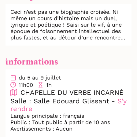
Ceci n’est pas une biographie croisée. Ni
même un cours d’histoire mais un duel,
lyrique et poétique ! Saisi sur le vif, à une
époque de foisonnement intellectuel des
plus fastes, et au détour d’une rencontre
remarquable. Un duel à “plumes tirées” :
celle chauffée à blanc de Suzanne Roussi
Césaire et celle aux pleins et déliés
informations
réconciliants de Léopold Sédar Senghor.
Nos deux trésors, nos “Potomitans”, nos
Perles Noires de la pensée décoloniale, aux
du 5 au 9 juillet
négritudes entrechoquées et entremêlées,
11h00
1h
croiseront ici le fer, et égrèneront leurs
CHAPELLE DU VERBE INCARNÉ
mots ciselés et engagés.
Salle : Salle Edouard Glissant -
S'y
Explorons la vision radicale et surréaliste
rendre
de Suzanne Roussi Césaire face à
l'humanisme senghorien pour célébrer la
Langue principale : français
parole comme arme de libération, en
Public : Tout public à partir de 10 ans
mêlant compositions de Roger et Olivier
Avertissements : Aucun
Calmel, poésie et performance scénique.