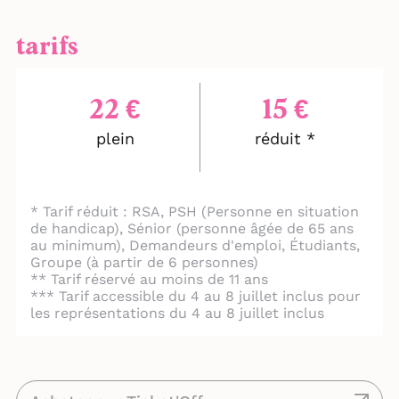
Tout cela à travers une scénographie de
projections dansantes de dessins, d’images
tarifs
d’archives et de textes sur écran.
À l'heure où les questions d'identité et de
décolonisation des esprits occupent
intensément le débat public, revenir à ces
22 €
15 €
deux sources permettrait sans doute de
plein
réduit *
retrouver la hauteur de vue et la puissance
de langue qui pourrait nous faire défaut.
* Tarif réduit : RSA, PSH (Personne en situation
de handicap), Sénior (personne âgée de 65 ans
au minimum), Demandeurs d'emploi, Étudiants,
Groupe (à partir de 6 personnes)
** Tarif réservé au moins de 11 ans
*** Tarif accessible du 4 au 8 juillet inclus pour
les représentations du 4 au 8 juillet inclus