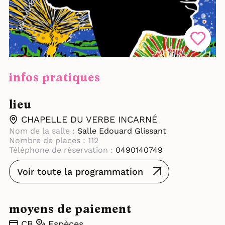
infos pratiques
lieu
CHAPELLE DU VERBE INCARNÉ
Nom de la salle :
Salle Edouard Glissant
Nombre de places : 112
Téléphone de réservation :
0490140749
Voir toute la programmation
moyens de paiement
CB
Espèces