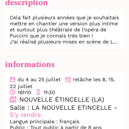
description
Cela fait plusieurs années que je souhaitais
mettre en chantier une version plus intime
et surtout plus théâtrale de l’opéra de
Puccini que je connais très bien !
J’ai réalisé plusieurs mises en scène de La
Bohème, à Poznan en Pologne, à l’opéra de
Massy, à l’opéra de Dijon, au festival de
Saint-Céré. J’avais déjà la conviction qu’il
informations
fallait que je m’attaque à la structure de
l’œuvre, non pas pour la dénaturer, mais
pour trouver un autre angle d’attaque plus
du 4 au 25 juillet
relâche les 8, 15,
intime et expérimental. Tant pour
22 juillet
échapper à l’acrobatie vocale et trouver
18h10
1h30
une forme plus simple, que pour réunir de
NOUVELLE ÉTINCELLE (LA)
très jeunes artistes d’horizons variés
Salle : LA NOUVELLE ETINCELLE -
(théâtre, comédie musicale, lyrique).
S'y rendre
Cette infidélité à Puccini est une fidélité à
ses états d’âme lorsqu’il écrit dans ses
Langue principale : français
mémoires à la suite d’une lecture au piano
Public : Tout public à partir de 8 ans