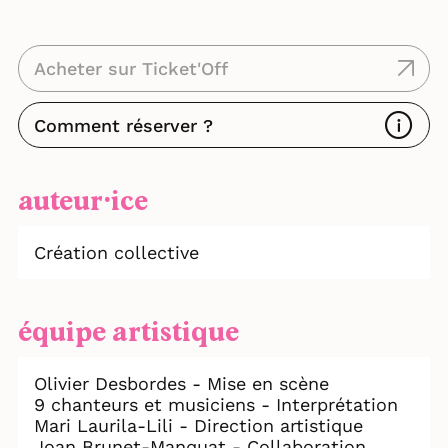
intimité qui permettra un travail
d’interprétation théâtrale, elle ressemblera
à ces orchestres des cafés à Venise ou à
Vienne qui retranscrivent les grands opéras
Acheter sur Ticket'Off
pour des trios de musiciens pendant que
l’on bavarde sur les terrasses.
Comment réserver ?
Elle posera la musique et l’histoire dans la
vie et dans la rue...
auteur⸱ice
Création collective
équipe artistique
Olivier Desbordes - Mise en scène
9 chanteurs et musiciens - Interprétation
Mari Laurila-Lili - Direction artistique
Joan Brunet-Manquat - Collaboration