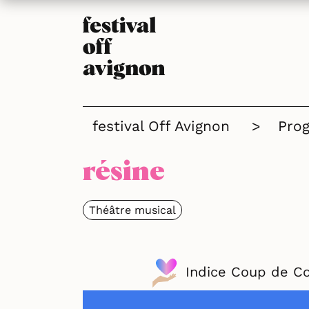
festival Off Avignon
>
Pro
résine
Théâtre musical
Indice Coup de C