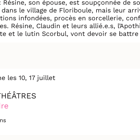
: Résine, son épouse, est soupçonnée de sorc
ns le village de Floriboule, mais leur arriv
ons infondées, procès en sorcellerie, conf
es. Résine, Claudin et leurs allié.e.s, l’Ap
 et le lutin Scorbul, vont devoir se battre 
 et pétillantes, Résine - la sorcière aux po
leurs aventures pour défendre le droit des f
iarcat sont au programme !
 les 10, 17 juillet
THÉÂTRES
dre
ans