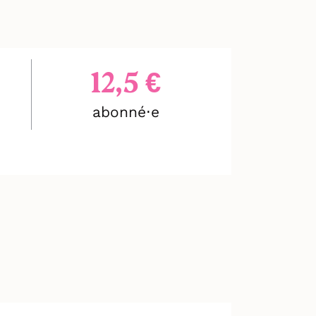
12,5 €
abonné⋅e