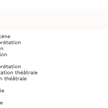
scène
prétation
on
ion
prétation
ation théâtrale
n théâtrale
ie
re