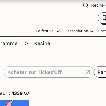
Recherc
Le festival
L'association
Prat
gramme
>
Résine
Acheter sur Ticket'Off
Par
œur :
1339