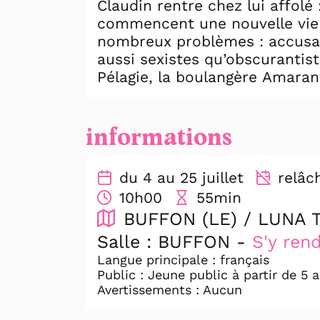
Claudin rentre chez lui affolé 
commencent une nouvelle vie da
nombreux problèmes : accusati
aussi sexistes qu’obscurantist
Pélagie, la boulangère Amarante
échapper au bûcher.
Portés par des chansons drôles
informations
ami·e·s vous entraînent dans 
amitié et lutte contre le patr
du 4 au 25 juillet
relâche
10h00
55min
BUFFON (LE) / LUNA 
Salle : BUFFON -
S'y ren
Langue principale : français
Public : Jeune public à partir de 5 
Avertissements : Aucun