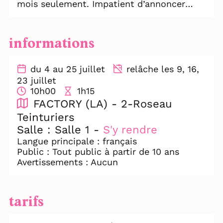
mois seulement. Impatient d’annoncer
l’heureuse nouvelle à toute sa famille qui
s’est réunie pour les vacances d’été au
Château d’Orgon, magnifique domaine
informations
dont il est propriétaire dans le sud de la
France, il va vite déchanter en découvrant
que ce projet est loin de faire l’unanimité.
du 4 au 25 juillet
relâche les 9, 16,
23 juillet
10h00
1h15
FACTORY (LA) - 2-Roseau
Teinturiers
Salle : Salle 1 -
S'y rendre
Langue principale : français
Public : Tout public à partir de 10 ans
Avertissements : Aucun
tarifs