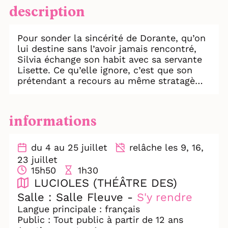
description
Pour sonder la sincérité de Dorante, qu’on
lui destine sans l’avoir jamais rencontré,
Silvia échange son habit avec sa servante
Lisette. Ce qu’elle ignore, c’est que son
prétendant a recours au même stratagème
avec son valet Arlequin. Ainsi travestis, les
deux couples seront donc les dupes de ce
jeu de hasard et d’amour orchestré par le
informations
père de Silvia et son fils Mario.
Parviendront-ils à sortir de ce cruel
labyrinthe amoureux ? C’est évidemment
du 4 au 25 juillet
relâche les 9, 16,
tout l’enjeu de ce scénario génial, épuisant
23 juillet
pour ceux qui en sont les victimes,
15h50
1h30
réjouissant pour ceux qui les manipulent.
LUCIOLES (THÉÂTRE DES)
Salle : Salle Fleuve -
S'y rendre
Langue principale : français
Public : Tout public à partir de 12 ans