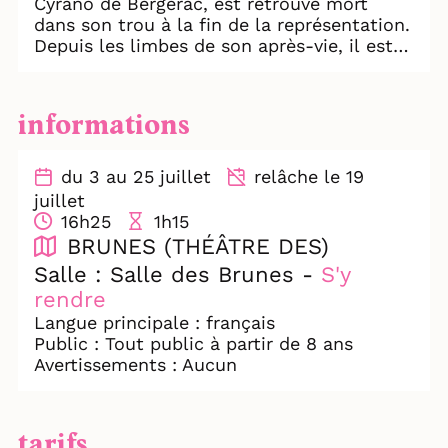
Cyrano de Bergerac, est retrouvé mort
dans son trou à la fin de la représentation.
Depuis les limbes de son après-vie, il est
tout à son observation du tumulte humain,
lorsqu’il voit qu’un auteur du nom
d’Emmanuel Vacca s’est mis en tête
informations
d’écrire une pièce sur le moment de sa
mort.
Il décide alors de revenir sur terre pour
du 3 au 25 juillet
relâche le 19
interpréter son propre rôle.
juillet
Mais très vite, emporté par la joie de
16h25
1h15
revivre et d’être pour la dernière fois celui
BRUNES (THÉÂTRE DES)
qu’on écoute, Ildebrando délaisse
Salle : Salle des Brunes -
S'y
l’interprétation du texte de son auteur
rendre
pour pouvoir enfin se raconter lui-même.
Langue principale : français
Public : Tout public à partir de 8 ans
Avertissements : Aucun
tarifs