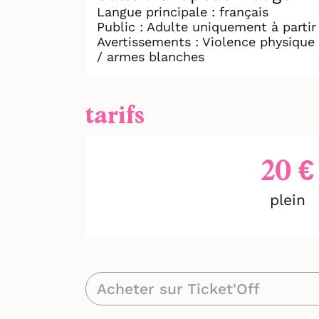
par une lecture revenant aux 
Langue principale : français
dérouler ici, maintenant, de s
Public : Adulte uniquement à partir
Avertissements : Violence physique 
résonance de la pièce sur la s
/ armes blanches
tarifs
20 €
plein
Acheter sur Ticket'Off