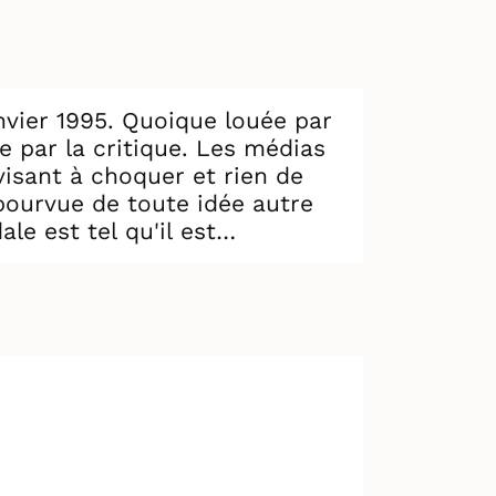
nvier 1995. Quoique louée par
e par la critique. Les médias
 visant à choquer et rien de
épourvue de toute idée autre
le est tel qu'il est
 d’une aliénation profonde.
 un hôtel. Dans sa soif de
ientôt inversés lorsqu’une
ssique du théâtre
rsion de Nacéo se distingue