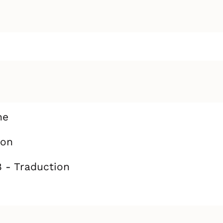
ne
ion
n
8 - Traduction