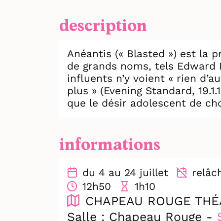
description
Anéantis (« Blasted ») est la
de grands noms, tels Edward B
influents n’y voient « rien d’
plus » (Evening Standard, 19.1
que le désir adolescent de choq
sérieusement envisagé de réin
La pièce relate l'histoire de 
informations
Ian, journaliste en proie à l’
possession, il exerce sur elle
du 4 au 24 juillet
relâche
guerre civile éclate et qu'un 
12h50
1h10
CHAPEAU ROUGE THÉ
Trente ans après ses débuts ho
contemporain, montée dans les
Salle : Chapeau Rouge -