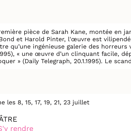
 première pièce de Sarah Kane, montée en ja
ond et Harold Pinter, l'œuvre est vilipendé
autre qu’une ingénieuse galerie des horreurs
.1995), « une œuvre d’un clinquant facile, d
uer » (Daily Telegraph, 20.1.1995). Le scanda
troduire la censure.
Ian et de Cate, une histoire d’amour doublée
alcoolisme, se rend avec la jeune femme dans
 une violence barbare. Mais les rôles sont b
 les 8, 15, 17, 19, 21, 23 juillet
soldat fait irruption dans la chambre.
ÂTRE
uleux, la pièce s'est hissée au rang de cla
 lieux les plus prestigieux d'Europe. La ve
S'y rendre