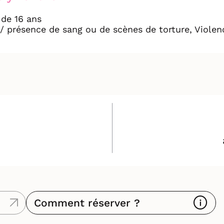
principes fondamentaux du mouvement "in ye
orte à être ancrée dans la réalité de 2026 et
 de 16 ans
/ présence de sang ou de scènes de torture, Violen
ociété actuelle.
Comment réserver ?