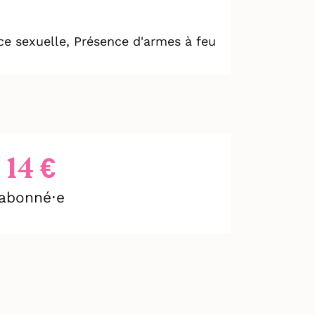
r face" : l'action doit se
 à décupler l'impact et la
ce sexuelle, Présence d'armes à feu
14 €
abonné⋅e