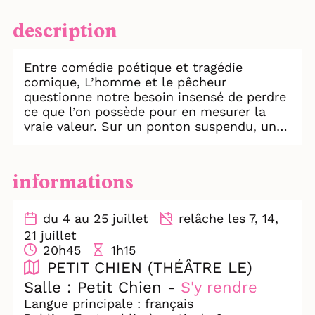
description
Entre comédie poétique et tragédie
comique, L’homme et le pêcheur
questionne notre besoin insensé de perdre
ce que l’on possède pour en mesurer la
vraie valeur. Sur un ponton suspendu, un
homme affolé par ses doutes croise le
chemin d’un pêcheur à l’air mystérieuse.
Cette rencontre n’est que le debout d’une
informations
histoire rocambolesque qui évoque avec
ironie et tendresse notre relation au
bonheur.
du 4 au 25 juillet
relâche les 7, 14,
21 juillet
“Une magnifique réflexion poétique et
20h45
1h15
drôle sur le sens de la vie. Un beau voyage
PETIT CHIEN (THÉÂTRE LE)
en absurdie qui fait du bien à
Salle : Petit Chien -
S'y rendre
l’entendement !" Marie-Céline
Langue principale : français
Nivière/L’ŒIL D’OLIVIER