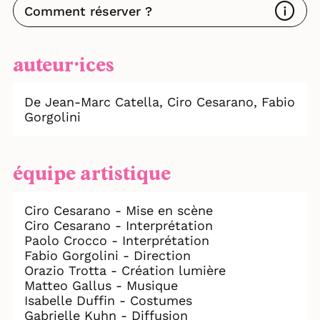
Comment réserver ?
“Un vrai bijou. Un grand spectacle qui a
reçu le prix coup de cœur du club de la
presse Grand Avignon Vaucluse en 2023.
Une récompense plus que méritée.”
auteur⸱ices
Catherine Wolff/ VIVANTMAG
De Jean-Marc Catella,
Ciro Cesarano,
Fabio
Gorgolini
équipe artistique
Ciro Cesarano - Mise en scène
Ciro Cesarano - Interprétation
Paolo Crocco - Interprétation
Fabio Gorgolini - Direction
Orazio Trotta - Création lumière
Matteo Gallus - Musique
Isabelle Duffin - Costumes
Gabrielle Kuhn - Diffusion