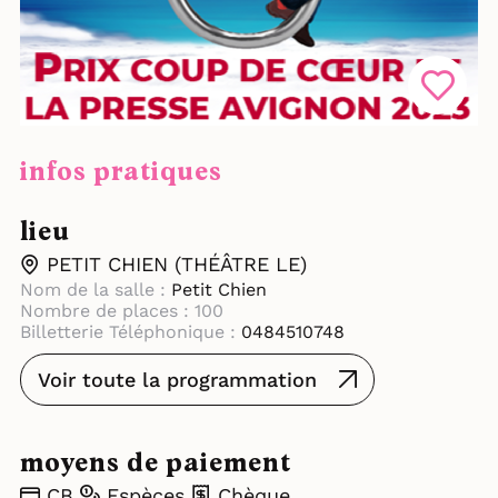
infos pratiques
lieu
PETIT CHIEN (THÉÂTRE LE)
Nom de la salle :
Petit Chien
Nombre de places : 100
Billetterie Téléphonique :
0484510748
Voir toute la programmation
moyens de paiement
CB
Espèces
Chèque