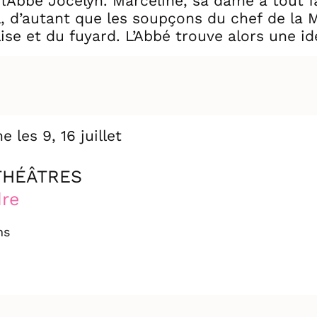
 l’Abbé Jocelyn. Marceline, sa dame à tout fa
 d’autant que les soupçons du chef de la Mi
ise et du fuyard. L’Abbé trouve alors une i
i le guette : faire de ce médecin juif le fu
tion ?
s fort que ce qui les oppose ?
e les 9, 16 juillet
THÉÂTRES
dre
ns