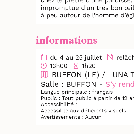
chez le prêtre d’une paroisse,
impromptue d’un très bon œil,
à peu autour de l’homme d’égl
cacher et éloigner le danger qu
va-t-il accepter cette proposi
Et si ce qui les unit était plu
informations
du 4 au 25 juillet
relâch
13h00
1h20
BUFFON (LE) / LUNA 
Salle : BUFFON -
S'y ren
Langue principale : français
Public : Tout public à partir de 12 a
Accessibilité :
Accessible aux déficients visuels
Avertissements : Aucun