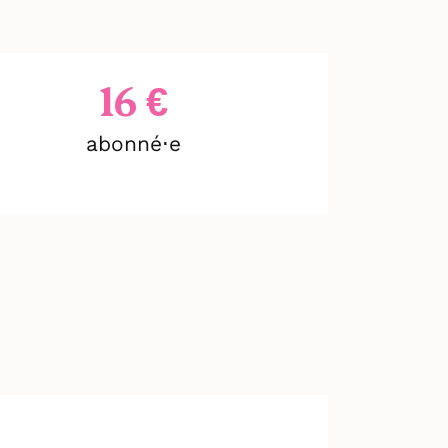
16 €
abonné⋅e