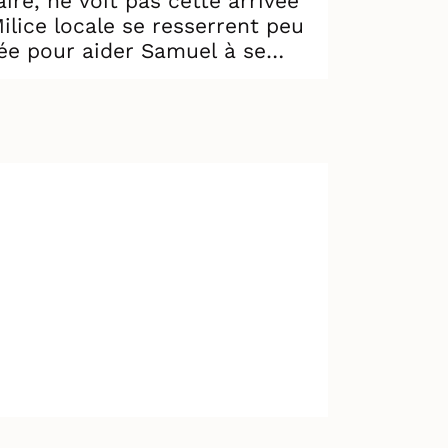
ire, ne voit pas cette arrivée
lice locale se resserrent peu
dée pour aider Samuel à se
tur curé de la paroisse. Samuel