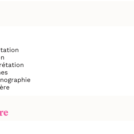
tation
on
rétation
mes
nographie
ère
re