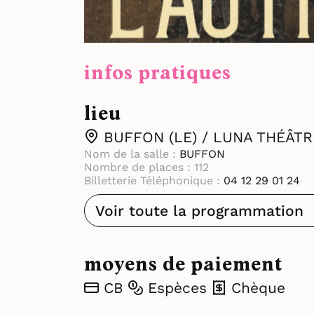
infos pratiques
lieu
BUFFON (LE) / LUNA THÉÂTR
Nom de la salle :
BUFFON
Nombre de places : 112
Billetterie Téléphonique :
04 12 29 01 24
Voir toute la programmation
moyens de paiement
CB
Espèces
Chèque