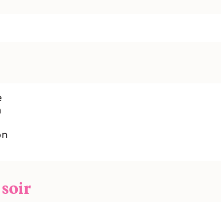
e
n
on
soir