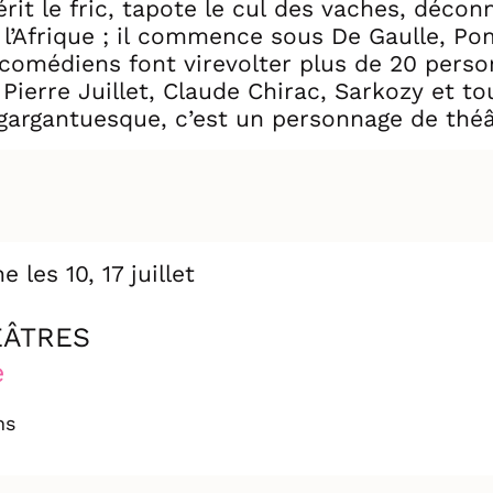
t le fric, tapote le cul des vaches, déconn
lle l’Afrique ; il commence sous De Gaulle,
ierre Juillet, Claude Chirac, Sarkozy et to
rgantuesque, c’est un personnage de théâtr
que le burlesque n’enlève rien au tragique.
 les 10, 17 juillet
ÉÂTRES
e
ns