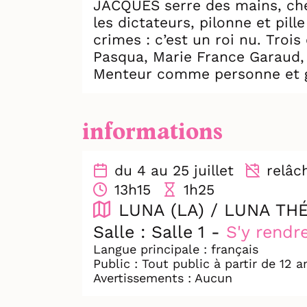
JACQUES serre des mains, chéri
les dictateurs, pilonne et pi
crimes : c’est un roi nu. Trois comédiens font virevolter plus de 20 personnages : Dassault, Bernadette,
Pasqua, Marie France Garaud, P
Menteur comme personne et ga
parce que c’est du théâtre et 
informations
du 4 au 25 juillet
relâche
13h15
1h25
LUNA (LA) / LUNA TH
Salle : Salle 1 -
S'y rendr
Langue principale : français
Public : Tout public à partir de 12 a
Avertissements : Aucun