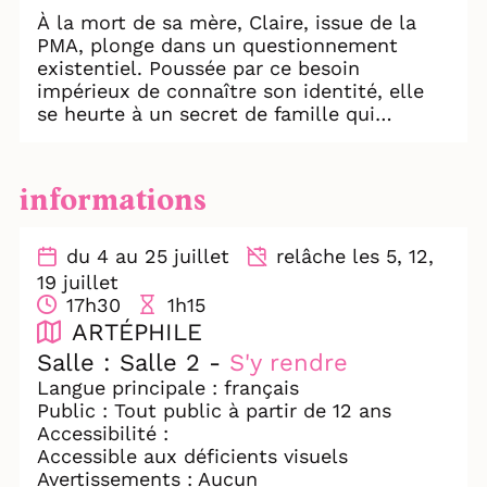
À la mort de sa mère, Claire, issue de la
PMA, plonge dans un questionnement
existentiel. Poussée par ce besoin
impérieux de connaître son identité, elle
se heurte à un secret de famille qui
bouleverse sa vision du monde.
Écrit et interprété par Stéphanie Manus,
informations
accompagnée sur scène par la musique
live de Laurent Fellot, Le Cordon explore
notre héritage transgénérationnel et
du 4 au 25 juillet
relâche les 5, 12,
collectif : ces histoires enfouies que nous
19 juillet
transmettent nos ancêtres. Une pièce
17h30
1h15
intime et universelle, véritable ode à
ARTÉPHILE
l’émancipation.
Salle : Salle 2 -
S'y rendre
Langue principale : français
Public : Tout public à partir de 12 ans
Accessibilité :
Accessible aux déficients visuels
Avertissements : Aucun