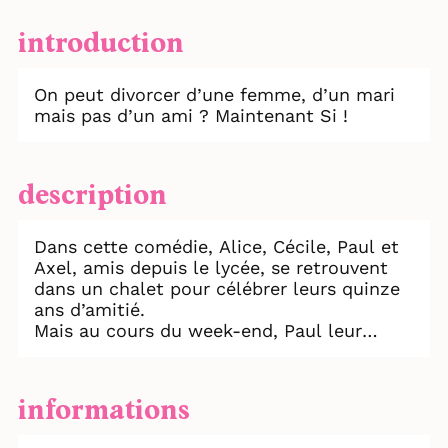
introduction
On peut divorcer d’une femme, d’un mari
mais pas d’un ami ? Maintenant Si !
description
Dans cette comédie, Alice, Cécile, Paul et
Axel, amis depuis le lycée, se retrouvent
dans un chalet pour célébrer leurs quinze
ans d’amitié.
Mais au cours du week-end, Paul leur
annonce qu’il veut mettre fin à leur
relation !
Il leur présente un document aussi
informations
absurde qu’inattendu : un Divorce Amical !
Coincés par une tempête, les quatre amis