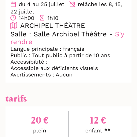
n’ont d’autre choix que de rester ensemble
du 4 au 25 juillet
relâche les 8, 15,
pendant que les souvenirs, les non-dits et
22 juillet
les frustrations remontent à la surface.
14h00
1h10
On peut divorcer d’une femme, d’un mari
ARCHIPEL THÉÂTRE
mais pas d’un ami ? Maintenant si !
Salle : Salle Archipel Théâtre -
S'y
rendre
Langue principale : français
Public : Tout public à partir de 10 ans
Accessibilité :
Accessible aux déficients visuels
Avertissements : Aucun
tarifs
20 €
12 €
plein
enfant **