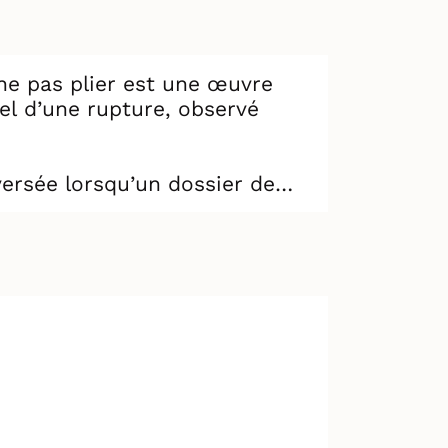
 ne pas plier est une œuvre
el d’une rupture, observé
versée lorsqu’un dossier de
aroline et Bruno — l’obsède
nvahit son espace de travail,
ans une spirale absurde,
théâtre physique porté par le
es, cherchent un équilibre