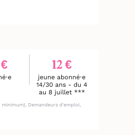
physique qui abolit
avec humour, tendresse et
 €
12 €
ntensité aux scènes, aux
né⋅e
jeune abonné⋅e
14/30 ans - du 4
au 8 juillet ***
mime, à découvrir sans
 au minimum), Demandeurs d'emploi,