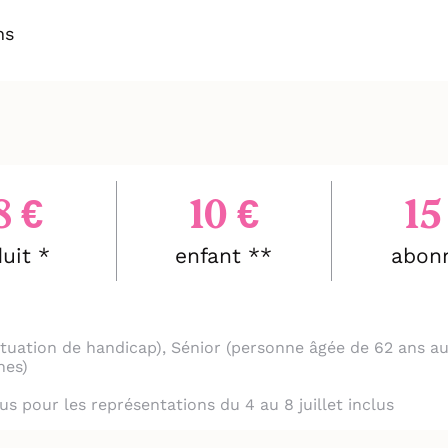
ns
ropose un ton neuf à découvrir, un théâtre 
 du temps."
er plan de la création et de la narration, 
8 €
10 €
15
rgies tumultueuses qui donnent une grande i
uit *
enfant **
abon
erformances physiques en acrobatie-danse-
tre
 situation de handicap), Sénior (personne âgée de 62 ans
nes)
clus pour les représentations du 4 au 8 juillet inclus