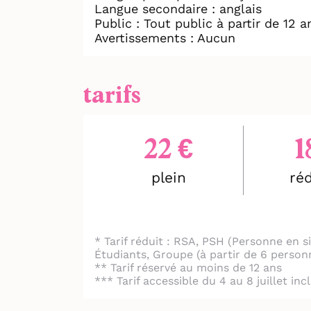
Langue secondaire : anglais
Public : Tout public à partir de 12 a
La presse en parle!
Avertissements : Aucun
"Tous épatants...Faulty Wire p
indéniablement les frontières
tarifs
--N.A Froggy’s Delight
"Le corps est ici mis au premi
22 €
1
surtout de l'énergie, des éne
actes et aux personnages."
plein
réd
--B.F La Revue du Spectacle
"Précision et maîtrise des p
conteste." --I.L Coup de Théâ
* Tarif réduit : RSA, PSH (Personne en
Étudiants, Groupe (à partir de 6 person
** Tarif réservé au moins de 12 ans
*** Tarif accessible du 4 au 8 juillet in