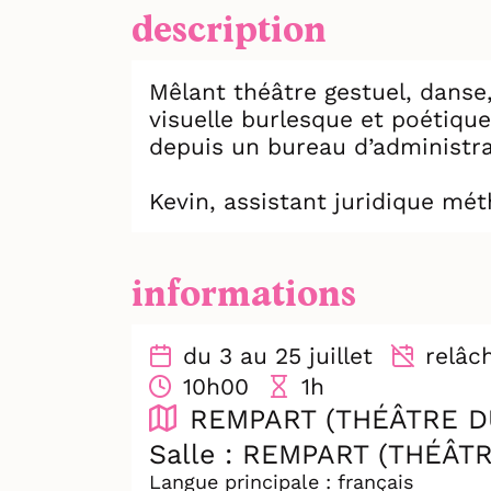
description
Mêlant théâtre gestuel, danse,
visuelle burlesque et poétiqu
depuis un bureau d’administra
Kevin, assistant juridique mét
divorce particulièrement chao
et, peu à peu, l’envahit. Leur
puis son esprit.
informations
Les papiers s’accumulent, les 
du 3 au 25 juillet
relâche
comique mais profondément 
10h00
1h
REMPART (THÉÂTRE D
Formée à l’École Jacques Leco
mouvement, le rythme et la mu
Salle : REMPART (THÉÂT
entre humour et sensibilité 
Langue principale : français