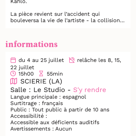
Kahlo.
La pièce revient sur l’accident qui
bouleversa la vie de l’artiste - la collision
d’un tramway et d’un autobus - après
lequel les médecins lui annoncent qu’elle
ne marchera plus. Mais ceci n’entravera
informations
pas sa farouche volonté de vivre, de créer,
d’aimer.
Sur scène, elle marche, elle court. À
du 4 au 25 juillet
relâche les 8, 15,
travers l’usage de marionnettes, elle
22 juillet
convoque ses souvenirs et affronte ses
15h00
55min
douleurs.
SCIERIE (LA)
Salle : Le Studio -
S'y rendre
Le spectacle est en espagnol surtitré en
Langue principale : espagnol
français, pour mieux nous immerger dans
Surtitrage : français
l’histoire.
Public : Tout public à partir de 10 ans
Ce n’est pas une biographie, mais une
Accessibilité :
forme libre, poétique et incarnée.
Accessible aux déficients auditifs
Avertissements : Aucun
En cette année marquant le bicentenaire
des relations diplomatiques entre le