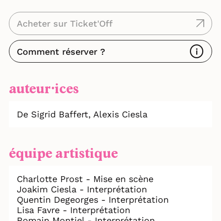
Un Livre-CD — Éditions des Braques
Narration : Jean-Pierre Darroussin
Acheter sur Ticket'Off
Interprétation musicale : Collectif de
l’Autre Moitié
Comment réserver ?
Coup de cœur & Grand Prix international
du disque pour enfant — Académie Charles
Cros
auteur⸱ices
Prix du livre audio — Lire dans le Noir /
France Culture
De Sigrid Baffert,
Alexis Ciesla
Coup de cœur — Le Point.fr
équipe artistique
Charlotte Prost - Mise en scène
Joakim Ciesla - Interprétation
Quentin Degeorges - Interprétation
Lisa Favre - Interprétation
Romain Montiel - Interprétation