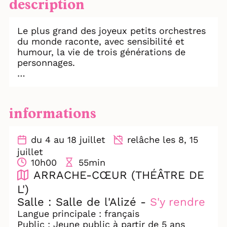
description
Le plus grand des joyeux petits orchestres
du monde raconte, avec sensibilité et
humour, la vie de trois générations de
personnages.
Une épopée musicale de swing et d’exil,
pour petits et grands. Un spectacle
musical qui chante, rit et pleure, au-delà
informations
des époques et des frontières.
Succès Festival Off Avignon 2023
du 4 au 18 juillet
relâche les 8, 15
juillet
Entrez dans la danse aux côtés de sept
10h00
55min
musiciens virtuoses, embarqués sur les
ARRACHE-CŒUR (THÉÂTRE DE
routes d’un mythique Eldorado.
L')
Salle : Salle de l'Alizé -
S'y rendre
Porté par l’imaginaire des chants d’Europe
de l’Est, des airs tsiganes et des sonorités
Langue principale : français
du jazz, ce spectacle enivrant fait résonner
Public : Jeune public à partir de 5 ans