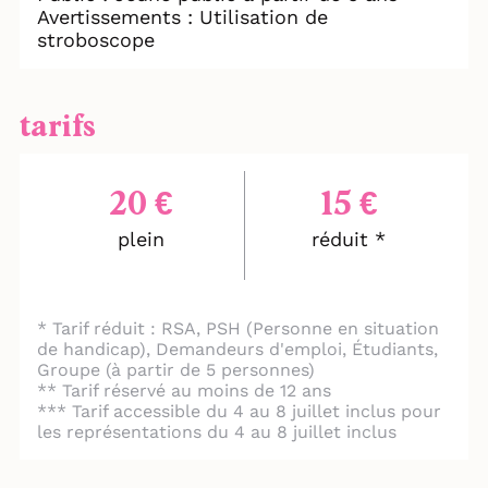
violon, saxophone, clarinette, batterie et
Avertissements : Utilisation de
contrebasse.
stroboscope
Conte intemporel, émouvant et endiablé, il
met en lumière des réalités plus actuelles
tarifs
que jamais : l’exil, la transmission et la
nostalgie du pays quitté.
« Un spectacle entre musique tzigane et
20 €
15 €
jazz, à découvrir ! » — Télérama
plein
réduit *
« On est touché par les mots tendres, les
chants joyeux et l’émotion de cette belle
aventure humaine. » — Paris Mômes
« Ce récit chatoyant respire la liberté. » —
* Tarif réduit : RSA, PSH (Personne en situation
Le Temps
de handicap), Demandeurs d'emploi, Étudiants,
« Cette histoire douce-amère d’exil et de
Groupe (à partir de 5 personnes)
transmission est portée par une puissante
** Tarif réservé au moins de 12 ans
vitalité. » — Le Point
*** Tarif accessible du 4 au 8 juillet inclus pour
« Cette épopée est un plaisir autant pour
les représentations du 4 au 8 juillet inclus
les yeux que pour les oreilles. » — La
Provence