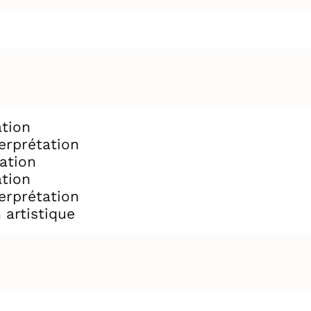
ation
erprétation
ation
ation
erprétation
 artistique