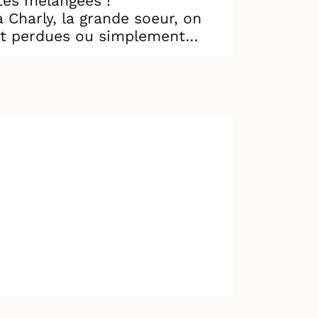
tes mélangées !
 Charly, la grande soeur, on
ment perdues ou simplement
ents ? Aidée de son ami Tsing,
a famille... et surtout éviter
ompris aux doudous).