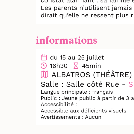
constat alarmant : sa famille
Les parents n’utilisent jamais
dirait qu’elle ne ressent plu
rangées dans la mauvaise case
Et si c’était un coup de Growe
son doudou musicien, Billy va 
informations
de ranger sa chambre !
Tout Tourneboulé, c’est un co
du 15 au 25 juillet
16h30
45min
ALBATROS (THÉÂTRE)
Salle : Salle côté Rue -
S
Langue principale : français
Public : Jeune public à partir de 3 
Accessibilité :
Accessible aux déficients visuels
Avertissements : Aucun