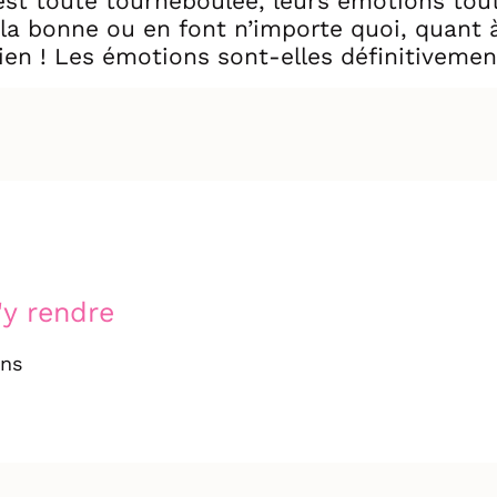
 est toute tourneboulée, leurs émotions tou
 la bonne ou en font n’importe quoi, quant à
s rien ! Les émotions sont-elles définitive
 de leur tête à cerveau ?
nta, l’infâme aspirateur, avaleur de sentim
mener l’enquête, car elle seule peut sauver s
nte musical familial accessible à tous (y c
'y rendre
ans