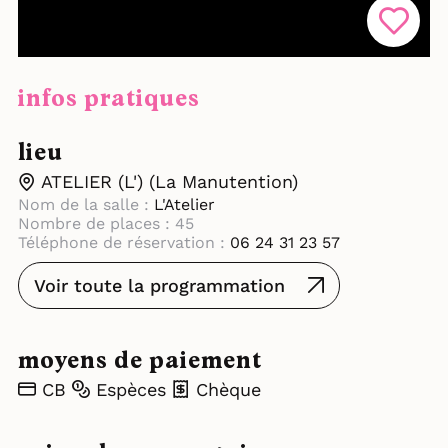
infos pratiques
lieu
ATELIER (L') (La Manutention)
Nom de la salle :
L'Atelier
Nombre de places : 45
Téléphone de réservation :
06 24 31 23 57
Voir toute la programmation
moyens de paiement
CB
Espèces
Chèque