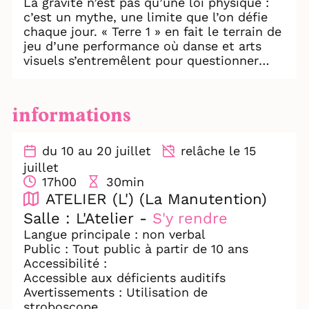
La gravité n’est pas qu’une loi physique :
c’est un mythe, une limite que l’on défie
chaque jour. « Terre 1 » en fait le terrain de
jeu d’une performance où danse et arts
visuels s’entremêlent pour questionner
notre rapport au sol, à l’échec, à la
verticalité.
Sur scène, Thibaut Eiferman incarne un
informations
athlète de l’épuisement. Ses mouvements,
répétitifs et précis, oscillent entre lutte et
abandon, comme s’il cherchait, dans
du 10 au 20 juillet
relâche le 15
chaque chute, une nouvelle façon de se
juillet
tenir debout. Autour de lui, trois toiles
17h00
30min
monumentales, œuvres d’Alice Vasseur,
ATELIER (L') (La Manutention)
dessinent les étapes d’une vie, elles
Salle : L'Atelier -
S'y rendre
deviennent à la fois décor et partenaire de
Langue principale : non verbal
danse. La collaboration des deux artistes
Public : Tout public à partir de 10 ans
donne naissance à un langage nouveau,
Accessibilité :
entre performance physique et réflexion
Accessible aux déficients auditifs
poétique.
Avertissements : Utilisation de
stroboscope
Thibaut Eiferman fait dialoguer la danse