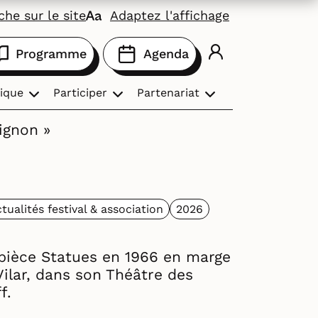
he sur le site
Adaptez l'affichage
Programme
Agenda
ique
Participer
Partenariat
ignon »
tualités festival & association
2026
pièce Statues en 1966 en marge
Vilar, dans son Théâtre des
f.