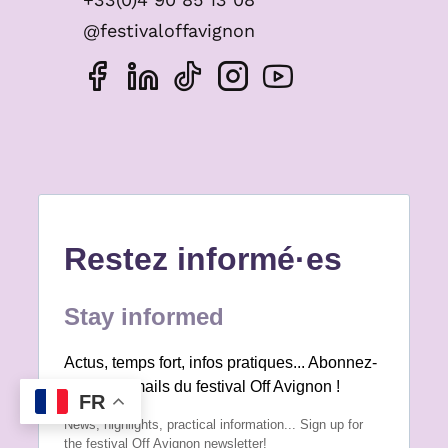
@festivaloffavignon
FR