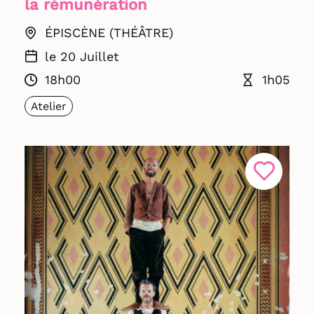
la rémunération
ÉPISCÈNE (THÉÂTRE)
le 20 Juillet
18h00
1h05
Atelier