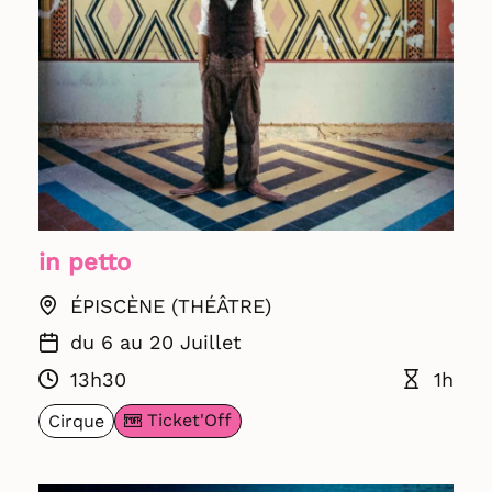
in petto
ÉPISCÈNE (THÉÂTRE)
du 6 au 20 Juillet
13h30
1h
Ticket'Off
Cirque