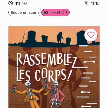
11h40
1h15
Ticket'Off
Seul·e en scène